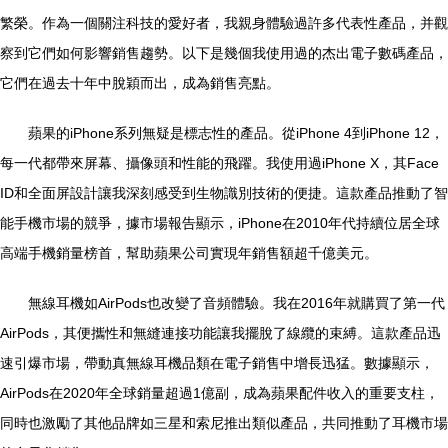
繁榮。作為一個關注科技的愛好者，我親身體驗過許多代表性產品，并觀
察到它們如何影響銷售趨勢。以下是幾個我使用過的杰出電子數碼產品，
它們在過去十年中脫穎而出，成為銷售亮點。
蘋果的iPhone系列無疑是標志性的產品。從iPhone 4到iPhone 12，
每一代都帶來屏幕、攝像頭和性能的飛躍。我使用過iPhone X，其Face
ID和全面屏設計讓我深刻感受到生物識別技術的便捷。這款產品推動了智
能手機市場的競爭，據市場報告顯示，iPhone在2010年代持續位居全球
高端手機銷量榜首，幫助蘋果公司實現年銷售額超千億美元。
無線耳機如AirPods也改變了音頻體驗。我在2016年就購買了第一代
AirPods，其便攜性和無縫連接功能讓我擺脫了線纜的束縛。這款產品迅
速引爆市場，帶動真無線耳機品類在電子銷售中增長迅猛。數據顯示，
AirPods在2020年全球銷量超過1億副，成為蘋果配件收入的重要支柱，
同時也激勵了其他品牌如三星和索尼推出類似產品，共同推動了耳機市場