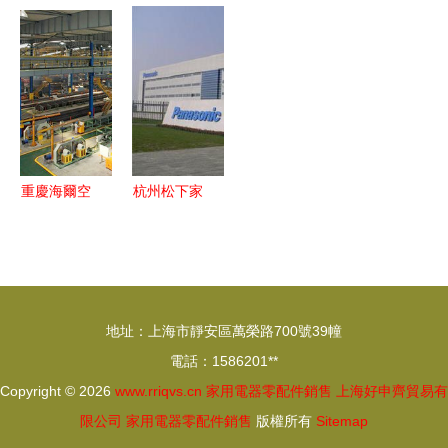
成套設備與
海信空調銷
赴東莞市考
寒冬 傳統
家用電器零
售與安裝服
察企業，與
工廠迎春
配件市場
務全解析
家鄉企業家
天，家電零
神農架與合
共話家電零
配件銷售新
泰興智能電
配件銷售新
思路
器的產業鏈
機遇
接
重慶海爾空
杭州松下家
調零配件銷
用電器零配
售 專業服
件銷售 專
務，品質保
業服務與品
障
質保障的完
地址：上海市靜安區萬榮路700號39幢
美結合
電話：1586201**
Copyright © 2026
www.rriqvs.cn
家用電器零配件銷售
上海好申齊貿易有
限公司
家用電器零配件銷售
版權所有
Sitemap