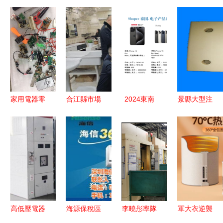
家用電器零
合江縣市場
2024東南
景縣大型注
配件銷售
監管局開展
亞家電零配
塑塑料件與
小而全的便
燃氣器具及
件電商市場
ABS塑料制
利選擇
電取暖器等
數據報告
品 家用電
產品質量檢
動態更新與
器零配件產
查，確保家
增長機遇
業的結構與
用電器零配
發展
件銷售安全
高低壓電器
海源保稅區
李曉彤率隊
軍大衣逆襲